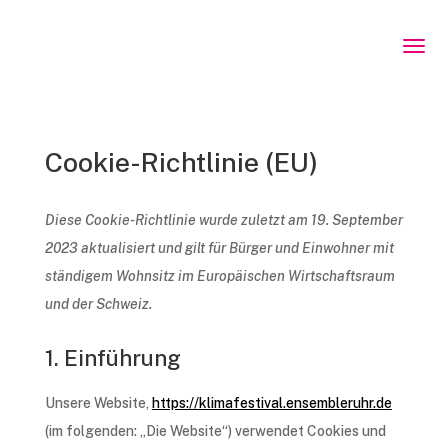
Cookie-Richtlinie (EU)
Diese Cookie-Richt­li­nie wurde zuletzt am 19. Septem­ber
2023 aktua­li­siert und gilt für Bürger und Einwoh­ner mit
stän­di­gem Wohn­sitz im Euro­päi­schen Wirt­schafts­raum
und der Schweiz.
1. Einführung
Unse­re Website,
https://klimafestival.ensembleruhr.de
(im folgen­den: „Die Website“) verwen­det Cookies und