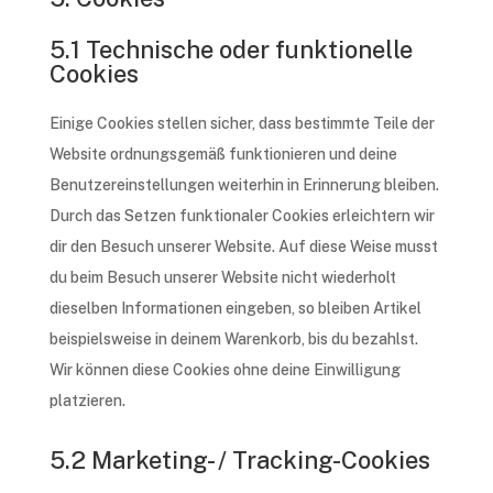
5.1 Technische oder funktionelle
Cookies
Eini­ge Cookies stel­len sicher, dass bestimm­te Teile der
Website ordnungs­ge­mäß funk­tio­nie­ren und deine
Benut­zer­ein­stel­lun­gen weiter­hin in Erin­ne­rung blei­ben.
Durch das Setzen funk­tio­na­ler Cookies erleich­tern wir
dir den Besuch unse­rer Website. Auf diese Weise musst
du beim Besuch unse­rer Website nicht wieder­holt
diesel­ben Infor­ma­tio­nen einge­ben, so blei­ben Arti­kel
beispiels­wei­se in deinem Waren­korb, bis du bezahlst.
Wir können diese Cookies ohne deine Einwil­li­gung
platzieren.
5.2 Marketing- / Tracking-Cookies