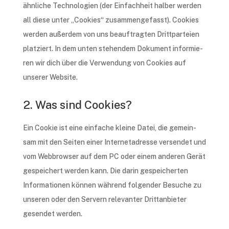
ähnli­che Tech­no­lo­gien (der Einfach­heit halber werden
all diese unter „Cookies“ zusam­men­ge­fasst). Cookies
werden außer­dem von uns beauf­trag­ten Dritt­par­tei­en
plat­ziert. In dem unten stehen­dem Doku­ment infor­mie­
ren wir dich über die Verwen­dung von Cookies auf
unse­rer Website.
2. Was sind Cookies?
Ein Cookie ist eine einfa­che klei­ne Datei, die gemein­
sam mit den Seiten einer Inter­net­adres­se versen­det und
vom Webbrow­ser auf dem PC oder einem ande­ren Gerät
gespei­chert werden kann. Die darin gespei­cher­ten
Infor­ma­tio­nen können während folgen­der Besu­che zu
unse­ren oder den Servern rele­van­ter Dritt­an­bie­ter
gesen­det werden.