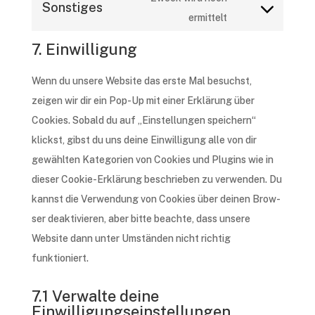
Sonstiges
facebook
service
Consent
ermittelt
google-
to
7. Einwilligung
fonts
service
sonstiges
Wenn du unse­re Website das erste Mal besuchst,
zeigen wir dir ein Pop-Up mit einer Erklä­rung über
Cookies. Sobald du auf „Einstel­lun­gen spei­chern“
klickst, gibst du uns deine Einwil­li­gung alle von dir
gewähl­ten Kate­go­rien von Cookies und Plug­ins wie in
dieser Cookie-Erklä­rung beschrie­ben zu verwen­den. Du
kannst die Verwen­dung von Cookies über deinen Brow­
ser deak­ti­vie­ren, aber bitte beach­te, dass unse­re
Website dann unter Umstän­den nicht rich­tig
funktioniert.
7.1 Verwalte deine
Einwilligungseinstellungen