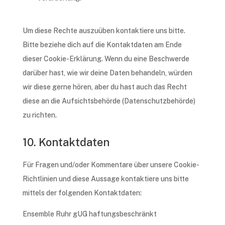
Um diese Rech­te auszu­üben kontak­tie­re uns bitte.
Bitte bezie­he dich auf die Kontakt­da­ten am Ende
dieser Cookie-Erklä­rung. Wenn du eine Beschwer­de
darüber hast, wie wir deine Daten behan­deln, würden
wir diese gerne hören, aber du hast auch das Recht
diese an die Aufsichts­be­hör­de (Daten­schutz­be­hör­de)
zu richten.
10. Kontaktdaten
Für Fragen und/oder Kommen­ta­re über unse­re Cookie-
Richt­li­ni­en und diese Aussa­ge kontak­tie­re uns bitte
mittels der folgen­den Kontaktdaten:
Ensem­ble Ruhr gUG haftungsbeschränkt