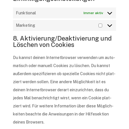
Funktional
Immer aktiv
Marketing
Marketing
8. Aktivierung/Deaktivierung und
Löschen von Cookies
Du kannst deinen Inter­net­brow­ser verwen­den um auto­
ma­tisch oder manu­ell Cookies zu löschen. Du kannst
außer­dem spezi­fi­zie­ren ob spezi­el­le Cookies nicht plat­
ziert werden sollen. Eine ande­re Möglich­keit ist es
deinen Inter­net­brow­ser derart einzu­rich­ten, dass du
jedes Mal benach­rich­tigt wirst, wenn ein Cookie plat­
ziert wird. Für weite­re Infor­ma­ti­on über diese Möglich­
kei­ten beach­te die Anwei­sun­gen in der Hilf­e­sek­ti­on
deines Browsers.