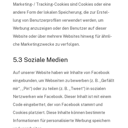
Marke­ting- / Track­ing-Cookies sind Cookies oder eine
ande­re Form der loka­len Spei­che­rung, die zur Erstel­
lung von Benut­zer­pro­fi­len verwen­det werden, um
Werbung anzu­zei­gen oder den Benut­zer auf dieser
Website oder über mehre­re Websites hinweg für ähnli­
che Marke­ting­zwe­cke zu verfolgen.
5.3 Soziale Medien
Auf unse­rer Website haben wir Inhal­te von Face­book
einge­bun­den, um Websei­ten zu bewer­ben (z. B. „Gefällt
mir“, „Pin“) oder zu teilen (z. B. „Tweet“) in sozia­len
Netz­wer­ken wie Face­book. Dieser Inhalt ist mit einem
Code einge­bet­tet, der von Face­book stammt und
Cookies plat­ziert. Diese Inhal­te können bestimm­te
Infor­ma­tio­nen für perso­na­li­sier­te Werbung spei­chern