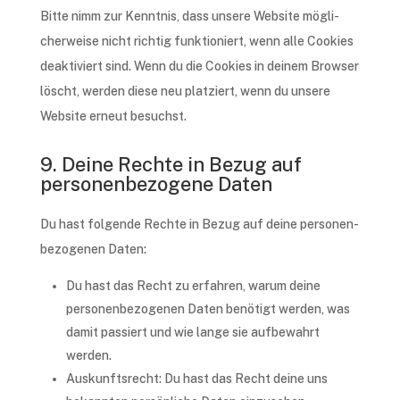
Bitte nimm zur Kennt­nis, dass unse­re Website mögli­
cher­wei­se nicht rich­tig funk­tio­niert, wenn alle Cookies
deak­ti­viert sind. Wenn du die Cookies in deinem Brow­ser
löscht, werden diese neu plat­ziert, wenn du unse­re
Website erneut besuchst.
9. Deine Rechte in Bezug auf
personenbezogene Daten
Du hast folgen­de Rech­te in Bezug auf deine perso­nen­
be­zo­ge­nen Daten:
Du hast das Recht zu erfah­ren, warum deine
perso­nen­be­zo­ge­nen Daten benö­tigt werden, was
damit passiert und wie lange sie aufbe­wahrt
werden.
Auskunfts­recht: Du hast das Recht deine uns