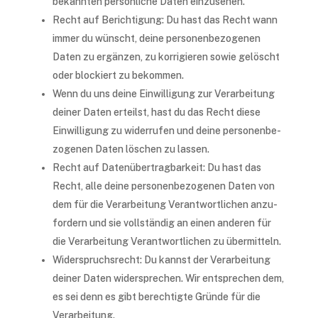
bekann­ten persön­li­che Daten einzusehen.
Recht auf Berich­ti­gung: Du hast das Recht wann
immer du wünscht, deine perso­nen­be­zo­ge­nen
Daten zu ergän­zen, zu korri­gie­ren sowie gelöscht
oder blockiert zu bekommen.
Wenn du uns deine Einwil­li­gung zur Verar­bei­tung
deiner Daten erteilst, hast du das Recht diese
Einwil­li­gung zu wider­ru­fen und deine perso­nen­be­
zo­ge­nen Daten löschen zu lassen.
Recht auf Daten­über­trag­bar­keit: Du hast das
Recht, alle deine perso­nen­be­zo­ge­nen Daten von
dem für die Verar­bei­tung Verant­wort­li­chen anzu­
for­dern und sie voll­stän­dig an einen ande­ren für
die Verar­bei­tung Verant­wort­li­chen zu übermitteln.
Wider­spruchs­recht: Du kannst der Verar­bei­tung
deiner Daten wider­spre­chen. Wir entspre­chen dem,
es sei denn es gibt berech­tig­te Grün­de für die
Verarbeitung.