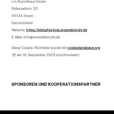
c/o Kunst­haus Essen
Rübe­zahl­str. 33
45134 Essen
Deutsch­land
Website:
https://klimafestival.ensembleruhr.de
E‑Mail:
info@
ensembleruhr.de
Diese Cookie-Richt­li­nie wurde mit
cookiedatabase.org
am 19. Septem­ber 2023 synchronisiert.
SPONSOREN UND KOOPERATIONSPARTNER