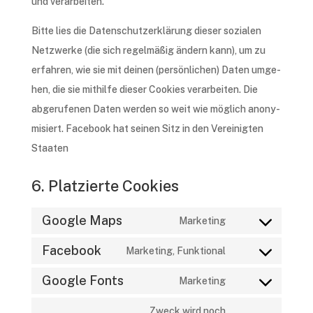
und verarbeiten.
Bitte lies die Daten­schutz­er­klä­rung dieser sozia­len
Netz­wer­ke (die sich regel­mä­ßig ändern kann), um zu
erfah­ren, wie sie mit deinen (persön­li­chen) Daten umge­
hen, die sie mithil­fe dieser Cookies verar­bei­ten. Die
abge­ru­fe­nen Daten werden so weit wie möglich anony­
mi­siert. Face­book hat seinen Sitz in den Verei­nig­ten
Staaten
6. Platzierte Cookies
Google Maps
Marke­ting
Consent
Facebook
to
Marke­ting, Funktional
Consent
service
Google Fonts
to
Marke­ting
google-
Consent
service
maps
to
Zweck wird noch